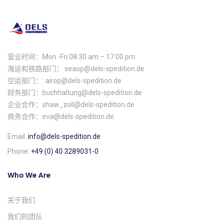
营业时间：Mon -Fri 08:30 am – 17:00 pm
海运和铁路部门： seaop@dels-spedition.de
空运部门：: airop@dels-spedition.de
财务部门：buchhaltung@dels-spedition.de
企业合作：shaw_zoll@dels-spedition.de
商务合作：eva@dels-spedition.de
Email:
info@dels-spedition.de
Phone:
+49 (0) 40 3289031-0
Who We Are
关于我们
我们的团队