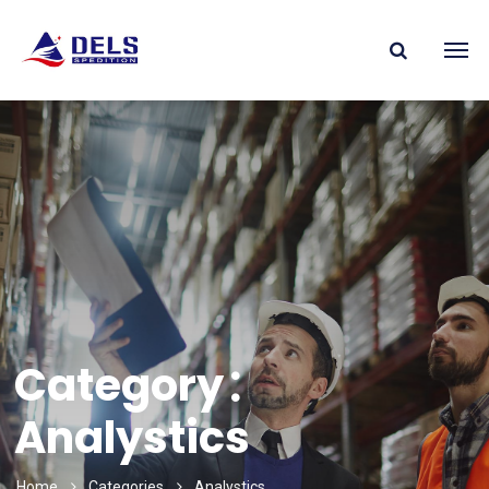
Category：
Analystics
Home
Categories
Analystics