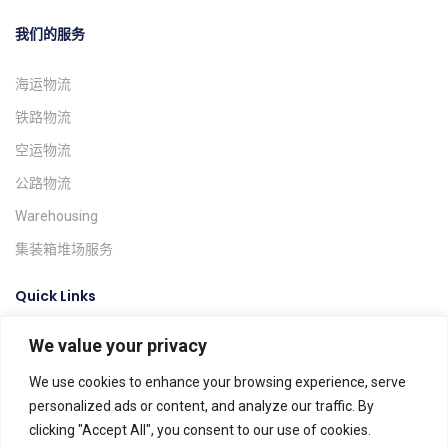
我们的服务
海运物流
铁路物流
空运物流
公路物流
Warehousing
集装箱堆场服务
Quick Links
We value your privacy
询价系统
货物跟踪
We use cookies to enhance your browsing experience, serve
personalized ads or content, and analyze our traffic. By
Find A Location
clicking "Accept All", you consent to our use of cookies.
Global Agents