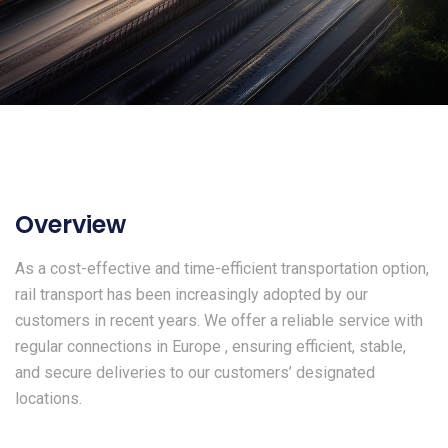
Overview
As a cost-effective and time-efficient transportation option,
rail transport has been increasingly adopted by our
customers in recent years. We offer a reliable service with
regular connections in Europe , ensuring efficient, stable,
and secure deliveries to our customers’ designated
locations.