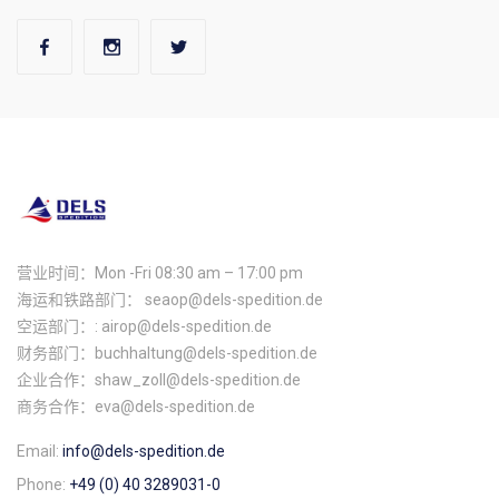
营业时间：Mon -Fri 08:30 am – 17:00 pm
海运和铁路部门： seaop@dels-spedition.de
空运部门：: airop@dels-spedition.de
财务部门：buchhaltung@dels-spedition.de
企业合作：shaw_zoll@dels-spedition.de
商务合作：eva@dels-spedition.de
Email:
info@dels-spedition.de
Phone:
+49 (0) 40 3289031-0