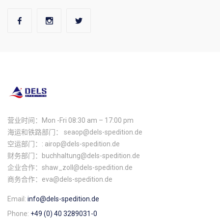
营业时间：Mon -Fri 08:30 am – 17:00 pm
海运和铁路部门： seaop@dels-spedition.de
空运部门：: airop@dels-spedition.de
财务部门：buchhaltung@dels-spedition.de
企业合作：shaw_zoll@dels-spedition.de
商务合作：eva@dels-spedition.de
Email:
info@dels-spedition.de
Phone:
+49 (0) 40 3289031-0